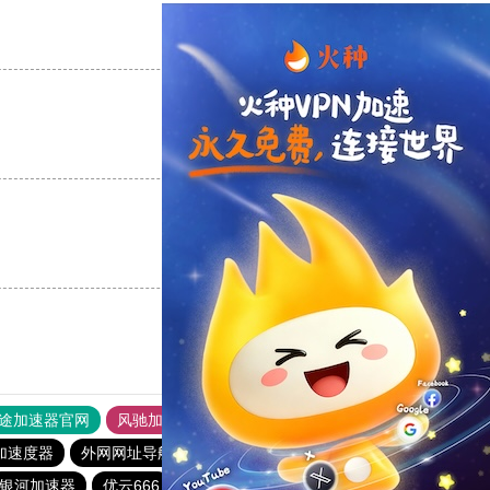
支持
[0]
反对
[0]
支持
[0]
反对
[0]
支持
[0]
反对
[0]
途加速器官网
风驰加速器
旋风加速器
加速度器
外网网址导航
软件中心
1元机场
暴雪加速器
银河加速器
优云666
暴雪加速器
银河加速器