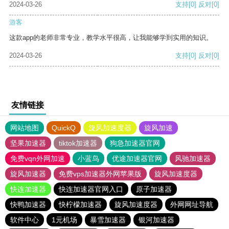
2024-03-26
支持
[0]
反对
[0]
游客
这款app的老师非常专业，教学水平很高，让我能够学到实用的知识。
2024-03-26
支持
[0]
反对
[0]
友情链接
网站地图
QuickQ
旋风加速度器
旋风加速
坚果加速器
tiktok加速器
狗急加速器官网
免费vqn外网加速
小蓝鸟
优途加速器官网
风驰加速器
旋风加速器
免费vps加速器外网苹果版
旋风加速度器
快连加速器
快连加速器官网入口
原子加速器
快鸭加速器
快柠檬加速器
旋风加速度器
外网网址导航
软件中心
1元机场
暴雪加速器
银河加速器