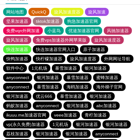
网站地图
QuickQ
旋风加速度器
旋风加速
坚果加速器
tiktok加速器
狗急加速器官网
免费vqn外网加速
小蓝鸟
优途加速器官网
风驰加速器
旋风加速器
免费vps加速器外网苹果版
旋风加速度器
快连加速器
快连加速器官网入口
原子加速器
快鸭加速器
快柠檬加速器
旋风加速度器
外网网址导航
软件中心
1元机场
暴雪加速器
银河加速器
anyconnect
银河加速器
暴雪加速器
蜜蜂加速器
anyconnect
暴雪加速器
海鸥加速器
海外梯子官网
银河加速器
优云666
暴雪加速器
银河加速器
蚂蚁加速器
anyconnect
银河加速器
abc加速器
ikuuu.me加速器官网
veee加速器
青柠加速器
vp(永久免费)加速器
1元机场
银河加速器
银河加速器
荔枝加速器
银河加速器
银河加速器
anyconnect