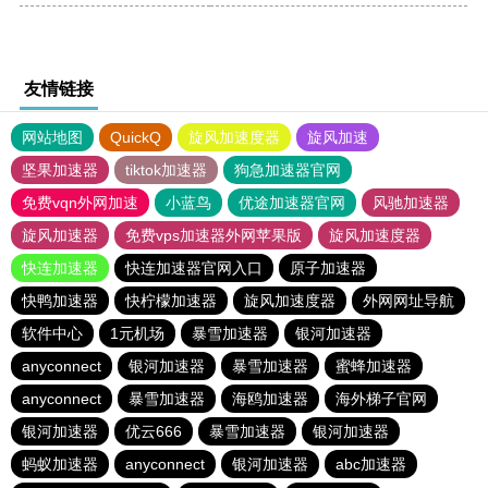
友情链接
网站地图
QuickQ
旋风加速度器
旋风加速
坚果加速器
tiktok加速器
狗急加速器官网
免费vqn外网加速
小蓝鸟
优途加速器官网
风驰加速器
旋风加速器
免费vps加速器外网苹果版
旋风加速度器
快连加速器
快连加速器官网入口
原子加速器
快鸭加速器
快柠檬加速器
旋风加速度器
外网网址导航
软件中心
1元机场
暴雪加速器
银河加速器
anyconnect
银河加速器
暴雪加速器
蜜蜂加速器
anyconnect
暴雪加速器
海鸥加速器
海外梯子官网
银河加速器
优云666
暴雪加速器
银河加速器
蚂蚁加速器
anyconnect
银河加速器
abc加速器