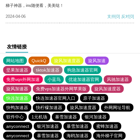
梯子神器，ins随便看，美美哒！
2024-04-06
支持
[0]
反对
[0]
友情链接
网站地图
QuickQ
旋风加速度器
旋风加速
坚果加速器
tiktok加速器
狗急加速器官网
免费vqn外网加速
小蓝鸟
优途加速器官网
风驰加速器
旋风加速器
免费vps加速器外网苹果版
旋风加速度器
快连加速器
快连加速器官网入口
原子加速器
快鸭加速器
快柠檬加速器
旋风加速度器
外网网址导航
软件中心
1元机场
暴雪加速器
银河加速器
anyconnect
银河加速器
暴雪加速器
蜜蜂加速器
anyconnect
暴雪加速器
海鸥加速器
海外梯子官网