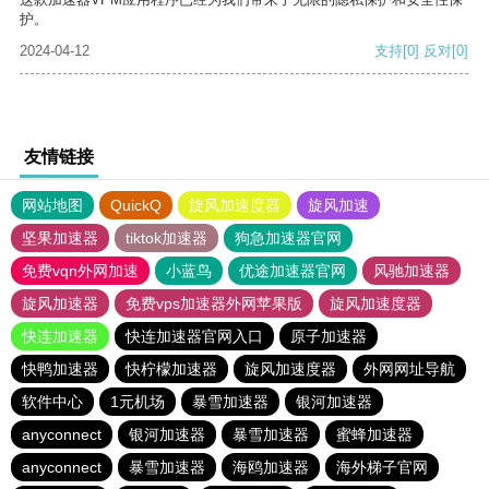
护。
2024-04-12
支持
[0]
反对
[0]
友情链接
网站地图
QuickQ
旋风加速度器
旋风加速
坚果加速器
tiktok加速器
狗急加速器官网
免费vqn外网加速
小蓝鸟
优途加速器官网
风驰加速器
旋风加速器
免费vps加速器外网苹果版
旋风加速度器
快连加速器
快连加速器官网入口
原子加速器
快鸭加速器
快柠檬加速器
旋风加速度器
外网网址导航
软件中心
1元机场
暴雪加速器
银河加速器
anyconnect
银河加速器
暴雪加速器
蜜蜂加速器
anyconnect
暴雪加速器
海鸥加速器
海外梯子官网