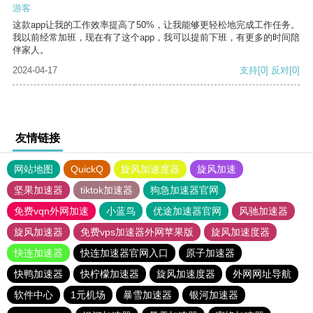
游客
这款app让我的工作效率提高了50%，让我能够更轻松地完成工作任务。
我以前经常加班，现在有了这个app，我可以提前下班，有更多的时间陪
伴家人。
2024-04-17
支持
[0]
反对
[0]
友情链接
网站地图
QuickQ
旋风加速度器
旋风加速
坚果加速器
tiktok加速器
狗急加速器官网
免费vqn外网加速
小蓝鸟
优途加速器官网
风驰加速器
旋风加速器
免费vps加速器外网苹果版
旋风加速度器
快连加速器
快连加速器官网入口
原子加速器
快鸭加速器
快柠檬加速器
旋风加速度器
外网网址导航
软件中心
1元机场
暴雪加速器
银河加速器