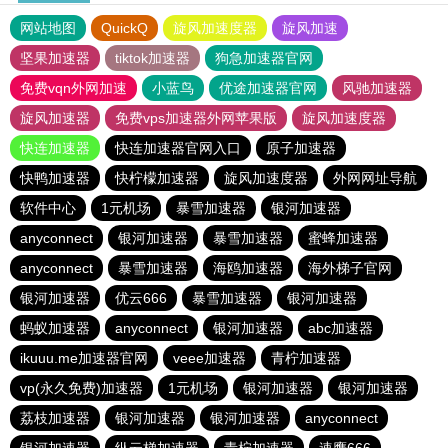
网站地图
QuickQ
旋风加速度器
旋风加速
坚果加速器
tiktok加速器
狗急加速器官网
免费vqn外网加速
小蓝鸟
优途加速器官网
风驰加速器
旋风加速器
免费vps加速器外网苹果版
旋风加速度器
快连加速器
快连加速器官网入口
原子加速器
快鸭加速器
快柠檬加速器
旋风加速度器
外网网址导航
软件中心
1元机场
暴雪加速器
银河加速器
anyconnect
银河加速器
暴雪加速器
蜜蜂加速器
anyconnect
暴雪加速器
海鸥加速器
海外梯子官网
银河加速器
优云666
暴雪加速器
银河加速器
蚂蚁加速器
anyconnect
银河加速器
abc加速器
ikuuu.me加速器官网
veee加速器
青柠加速器
vp(永久免费)加速器
1元机场
银河加速器
银河加速器
荔枝加速器
银河加速器
银河加速器
anyconnect