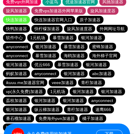
免费vqn外网加速
小蓝鸟
优途加速器官网
风驰加速器
旋风加速器
免费vps加速器外网苹果版
旋风加速度器
快连加速器
快连加速器官网入口
原子加速器
快鸭加速器
快柠檬加速器
旋风加速度器
外网网址导航
软件中心
1元机场
暴雪加速器
银河加速器
anyconnect
银河加速器
暴雪加速器
蜜蜂加速器
anyconnect
暴雪加速器
海鸥加速器
海外梯子官网
银河加速器
优云666
暴雪加速器
银河加速器
蚂蚁加速器
anyconnect
银河加速器
abc加速器
ikuuu.me加速器官网
veee加速器
青柠加速器
vp(永久免费)加速器
1元机场
银河加速器
银河加速器
荔枝加速器
银河加速器
银河加速器
anyconnect
银河加速器
纵云梯加速器
青柠加速器
速鹰666
番石榴加速器
免费海外pvn加速器
橘子加速器
哇哇加速器
银河加速器
银河加速器
白鲸加速器
永久免费使用的加速器
下载