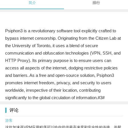
简介
排行
Psiphon3 is a revolutionary software tool explicitly crafted to
bypass internet censorship. Originating from the Citizen Lab at
the University of Toronto, it uses a blend of secure
communication and obfuscation technologies (VPN, SSH, and
HTTP Proxy). Its primary purpose is to ensure users can
access all aspects of the internet, dodging restrictive policies
and barriers. As a free and open-source solution, Psiphon3
promotes internet freedom, privacy, and security to users
worldwide, irrespective of their location, contributing
significantly to the global circulation of information.#3#
评论
游客
这款加速器VPM应用程序可以给你提供最高速度和安全性的连接，并帮