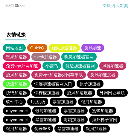
2024-05-06
支持
[0]
反对
[0]
友情链接
网站地图
QuickQ
旋风加速度器
旋风加速
坚果加速器
tiktok加速器
狗急加速器官网
免费vqn外网加速
小蓝鸟
优途加速器官网
风驰加速器
旋风加速器
免费vps加速器外网苹果版
旋风加速度器
快连加速器
快连加速器官网入口
原子加速器
快鸭加速器
快柠檬加速器
旋风加速度器
外网网址导航
软件中心
1元机场
暴雪加速器
银河加速器
anyconnect
银河加速器
暴雪加速器
蜜蜂加速器
anyconnect
暴雪加速器
海鸥加速器
海外梯子官网
银河加速器
优云666
暴雪加速器
银河加速器