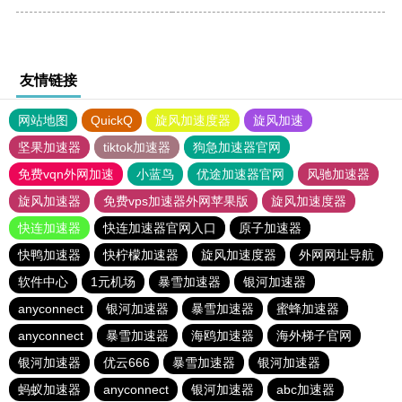
友情链接
网站地图
QuickQ
旋风加速度器
旋风加速
坚果加速器
tiktok加速器
狗急加速器官网
免费vqn外网加速
小蓝鸟
优途加速器官网
风驰加速器
旋风加速器
免费vps加速器外网苹果版
旋风加速度器
快连加速器
快连加速器官网入口
原子加速器
快鸭加速器
快柠檬加速器
旋风加速度器
外网网址导航
软件中心
1元机场
暴雪加速器
银河加速器
anyconnect
银河加速器
暴雪加速器
蜜蜂加速器
anyconnect
暴雪加速器
海鸥加速器
海外梯子官网
银河加速器
优云666
暴雪加速器
银河加速器
蚂蚁加速器
anyconnect
银河加速器
abc加速器