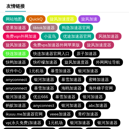
友情链接
网站地图
QuickQ
旋风加速度器
旋风加速
坚果加速器
tiktok加速器
狗急加速器官网
免费vqn外网加速
小蓝鸟
优途加速器官网
风驰加速器
旋风加速器
免费vps加速器外网苹果版
旋风加速度器
快连加速器
快连加速器官网入口
原子加速器
快鸭加速器
快柠檬加速器
旋风加速度器
外网网址导航
软件中心
1元机场
暴雪加速器
银河加速器
anyconnect
银河加速器
暴雪加速器
蜜蜂加速器
anyconnect
暴雪加速器
海鸥加速器
海外梯子官网
银河加速器
优云666
暴雪加速器
银河加速器
蚂蚁加速器
anyconnect
银河加速器
abc加速器
ikuuu.me加速器官网
veee加速器
青柠加速器
vp(永久免费)加速器
1元机场
银河加速器
银河加速器